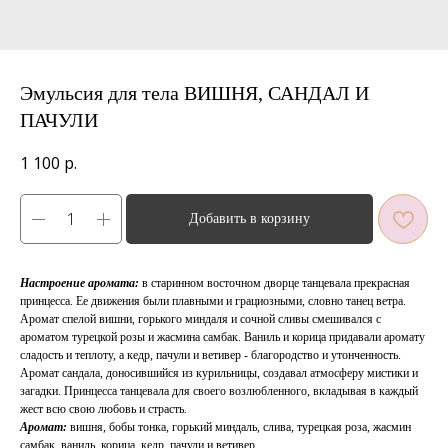
Эмульсия для тела ВИШНЯ, САНДАЛ И
ПАЧУЛИ
1 100
р.
Добавить в корзину
Настроение аромата:
в старинном восточном дворце танцевала прекрасная
принцесса. Ее движения были плавными и грациозными, словно танец ветра.
Аромат спелой вишни, горького миндаля и сочной сливы смешивался с
ароматом турецкой розы и жасмина самбак. Ваниль и корица придавали аромату
сладость и теплоту, а кедр, пачули и ветивер - благородство и утонченность.
Аромат сандала, доносившийся из курильницы, создавал атмосферу мистики и
загадки. Принцесса танцевала для своего возлюбленного, вкладывая в каждый
жест всю свою любовь и страсть.
Аромат:
вишня, бобы тонка, горький миндаль, слива, турецкая роза, жасмин
самбак, ваниль, корица, кедр, пачули и ветивер.