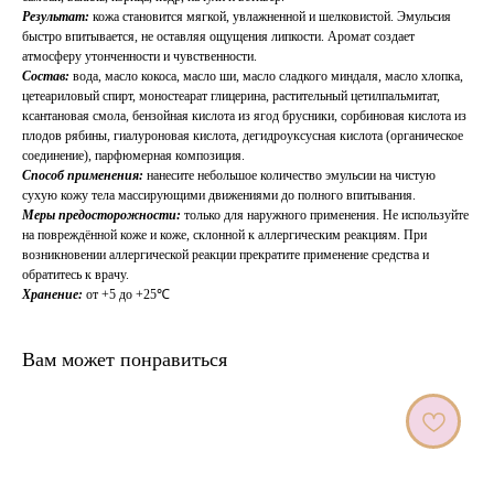
Результат:
кожа становится мягкой, увлажненной и шелковистой. Эмульсия
быстро впитывается, не оставляя ощущения липкости. Аромат создает
атмосферу утонченности и чувственности.
Состав:
вода, масло кокоса, масло ши, масло сладкого миндаля, масло хлопка,
цетеариловый спирт, моностеарат глицерина, растительный цетилпальмитат,
ксантановая смола, бензойная кислота из ягод брусники, сорбиновая кислота из
плодов рябины, гиалуроновая кислота, дегидроуксусная кислота (органическое
соединение), парфюмерная композиция.
Способ применения:
нанесите небольшое количество эмульсии на чистую
сухую кожу тела массирующими движениями до полного впитывания.
Меры предосторожности:
только для наружного применения. Не используйте
на повреждённой коже и коже, склонной к аллергическим реакциям. При
возникновении аллергической реакции прекратите применение средства и
обратитесь к врачу.
Хранение:
от +5 до +25℃
Вам может понравиться