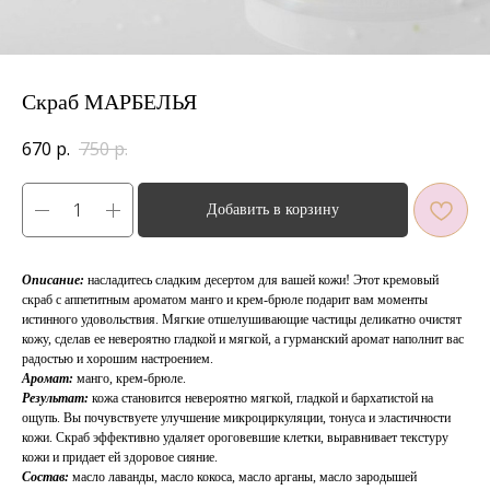
Скраб МАРБЕЛЬЯ
670
р.
750
р.
Добавить в корзину
Описание:
насладитесь сладким десертом для вашей кожи! Этот кремовый
скраб с аппетитным ароматом манго и крем-брюле подарит вам моменты
истинного удовольствия. Мягкие отшелушивающие частицы деликатно очистят
кожу, сделав ее невероятно гладкой и мягкой, а гурманский аромат наполнит вас
радостью и хорошим настроением.
Аромат:
манго, крем-брюле.
Результат:
кожа становится невероятно мягкой, гладкой и бархатистой на
ощупь. Вы почувствуете улучшение микроциркуляции, тонуса и эластичности
кожи. Скраб эффективно удаляет ороговевшие клетки, выравнивает текстуру
кожи и придает ей здоровое сияние.
Состав:
масло лаванды, масло кокоса, масло арганы, масло зародышей