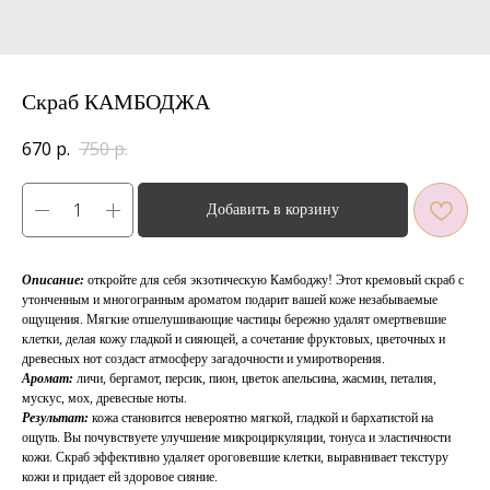
Скраб КАМБОДЖА
670
р.
750
р.
Добавить в корзину
Описание:
откройте для себя экзотическую Камбоджу! Этот кремовый скраб с
утонченным и многогранным ароматом подарит вашей коже незабываемые
ощущения. Мягкие отшелушивающие частицы бережно удалят омертвевшие
клетки, делая кожу гладкой и сияющей, а сочетание фруктовых, цветочных и
древесных нот создаст атмосферу загадочности и умиротворения.
Аромат:
личи, бергамот, персик, пион, цветок апельсина, жасмин, петалия,
мускус, мох, древесные ноты.
Результат:
кожа становится невероятно мягкой, гладкой и бархатистой на
ощупь. Вы почувствуете улучшение микроциркуляции, тонуса и эластичности
кожи. Скраб эффективно удаляет ороговевшие клетки, выравнивает текстуру
кожи и придает ей здоровое сияние.