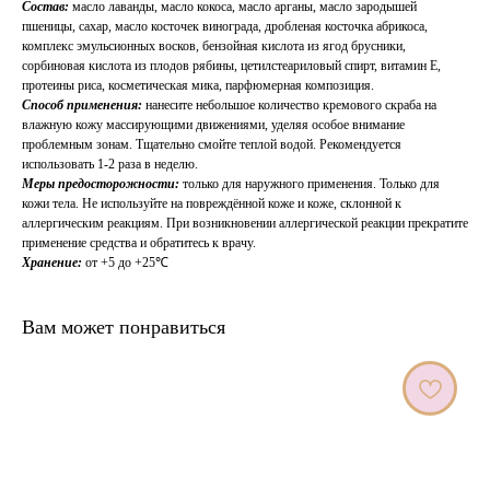
Состав:
масло лаванды, масло кокоса, масло арганы, масло зародышей
пшеницы, сахар, масло косточек винограда, дробленая косточка абрикоса,
комплекс эмульсионных восков, бензойная кислота из ягод брусники,
сорбиновая кислота из плодов рябины, цетилстеариловый спирт, витамин Е,
протеины риса, косметическая мика, парфюмерная композиция.
Способ применения:
нанесите небольшое количество кремового скраба на
влажную кожу массирующими движениями, уделяя особое внимание
проблемным зонам. Тщательно смойте теплой водой. Рекомендуется
использовать 1-2 раза в неделю.
Меры предосторожности:
только для наружного применения. Только для
кожи тела. Не используйте на повреждённой коже и коже, склонной к
аллергическим реакциям. При возникновении аллергической реакции прекратите
применение средства и обратитесь к врачу.
Хранение:
от +5 до +25℃
Вам может понравиться