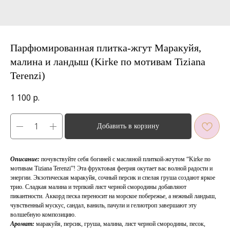
Парфюмированная плитка-жгут Маракуйя,
малина и ландыш (Kirke по мотивам Tiziana
Terenzi)
1 100
р.
Добавить в корзину
Описание:
почувствуйте себя богиней с масляной плиткой-жгутом “Kirke по
мотивам Tiziana Terenzi”! Эта фруктовая феерия окутает вас волной радости и
энергии. Экзотическая маракуйя, сочный персик и спелая груша создают яркое
трио. Сладкая малина и терпкий лист черной смородины добавляют
пикантности. Аккорд песка переносит на морское побережье, а нежный ландыш,
чувственный мускус, сандал, ваниль, пачули и гелиотроп завершают эту
волшебную композицию.
Аромат:
маракуйя, персик, груша, малина, лист черной смородины, песок,