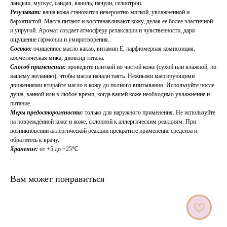
ландыш, мускус, сандал, ваниль, пачули, гелиотроп.
Результат:
ваша кожа становится невероятно мягкой, увлажненной и
бархатистой. Масла питают и восстанавливают кожу, делая ее более эластичной
и упругой. Аромат создает атмосферу релаксации и чувственности, даря
ощущение гармонии и умиротворения.
Состав:
очищенное масло какао, витамин Е, парфюмерная композиция,
косметическая мика, диоксид титана.
Способ применения:
проведите плиткой по чистой коже (сухой или влажной, по
вашему желанию), чтобы масла начали таять. Нежными массирующими
движениями втирайте масло в кожу до полного впитывания. Используйте после
душа, ванной или в любое время, когда вашей коже необходимо увлажнение и
питание.
Меры предосторожности:
только для наружного применения. Не используйте
на повреждённой коже и коже, склонной к аллергическим реакциям. При
возникновении аллергической реакции прекратите применение средства и
обратитесь к врачу.
Хранение:
от +5 до +25℃
Вам может понравиться